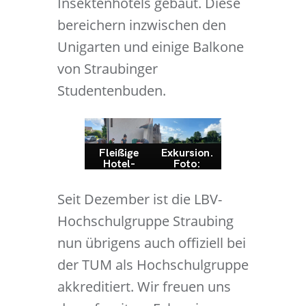
Insektenhotels gebaut. Diese
bereichern inzwischen den
Unigarten und einige Balkone
von Straubinger
Studentenbuden.
Fleißige
Exkursion.
Hotel-
Foto:
Konstrukte
Miriam
urinnen und
Wolf
-
Seit Dezember ist die LBV-
konstrukte
ure bei der
Hochschulgruppe Straubing
Arbeit.
Foto:
nun übrigens auch offiziell bei
Miriam
Wolf
der TUM als Hochschulgruppe
akkreditiert. Wir freuen uns