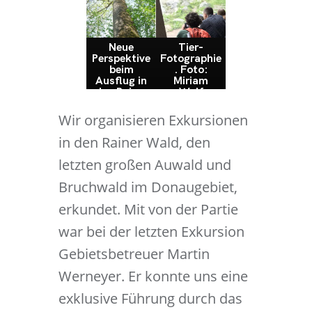
Neue
Tier-
Perspektive
Fotographie
beim
. Foto:
Ausflug in
Miriam
den Rainer
Wolf
Wald.
Foto:
Wir organisieren Exkursionen
Benedikt
Piller
in den Rainer Wald, den
letzten großen Auwald und
Bruchwald im Donaugebiet,
erkundet. Mit von der Partie
war bei der letzten Exkursion
Gebietsbetreuer Martin
Werneyer. Er konnte uns eine
exklusive Führung durch das